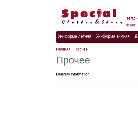
Униформа летняя
Униформа зимняя
Д
Главная
»
Прочее
Прочее
Delivery Information