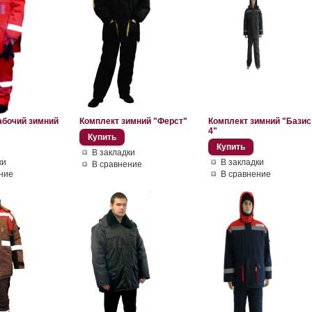
абочий зимний
Комплект зимний "Ферст"
Комплект зимний "Базис
4"
В закладки
ки
В закладки
В сравнение
ние
В сравнение