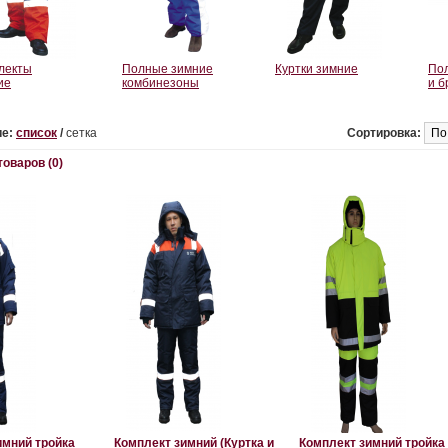
лекты
Полные зимние
Куртки зимние
По
ие
комбинезоны
и б
е:
список
/
сетка
Сортировка:
оваров (0)
имний тройка
Комплект зимний (Куртка и
Комплект зимний тройка