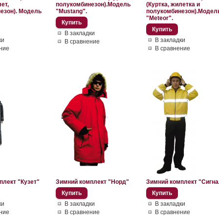
лет,
полукомбинезон).Модель
(Куртка, жилетка и
езон). Модель
"Mustang".
полукомбинезон).Модел
"Meteor".
В закладки
ки
В закладки
В сравнение
ние
В сравнение
плект "Кузет"
Зимний комплект "Норд"
Зимний комплект "Сигна
ки
В закладки
В закладки
ние
В сравнение
В сравнение