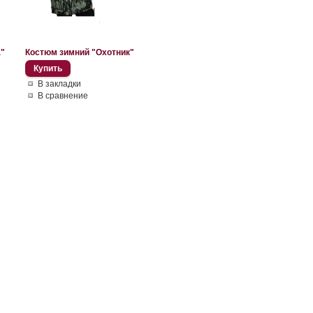
а"
Костюм зимний "Охотник"
В закладки
В сравнение