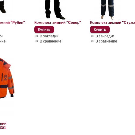
имний "Рубин"
Комплект зимний "Север"
Комплект зимний "Стуж
ки
В закладки
В закладки
ние
В сравнение
В сравнение
ний
3/1