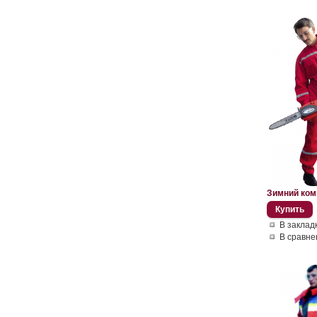
Зимний ком
В заклад
В сравне