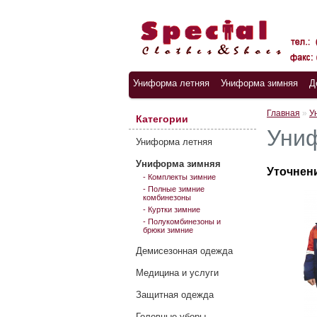
Униформа летняя
Униформа зимняя
Д
Главная
»
У
Категории
Уни
Униформа летняя
Униформа зимняя
Уточнен
- Комплекты зимние
- Полные зимние
комбинезоны
- Куртки зимние
- Полукомбинезоны и
брюки зимние
Демисезонная одежда
Медицина и услуги
Защитная одежда
Головные уборы