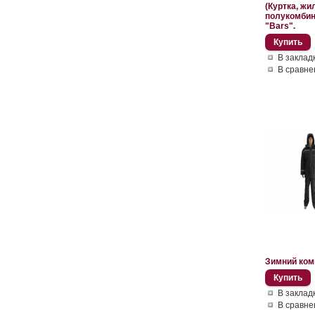
(Куртка, жи
полукомбин
"Bars".
В заклад
В сравне
Зимний ком
В заклад
В сравне