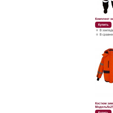
Комплект з
В заклад
В сравне
Костюм зим
Модель№25