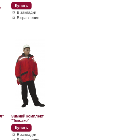
ь
В закладки
В сравнение
л"
Зимний комплект
"Тексако"
В закладки