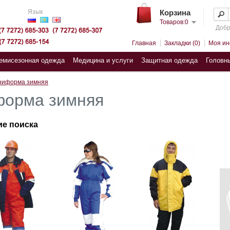
Язык
Корзина
Товаров:0
Добр
Главная
Закладки (0)
Моя и
емисезонная одежда
Медицина и услуги
Защитная одежда
Головн
ниформа зимняя
форма зимняя
ие поиска