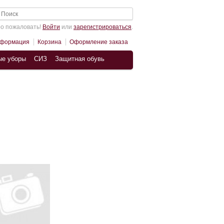
о пожаловать!
Войти
или
зарегистрироваться
.
нформация
Корзина
Оформление заказа
ые уборы
СИЗ
Защитная обувь