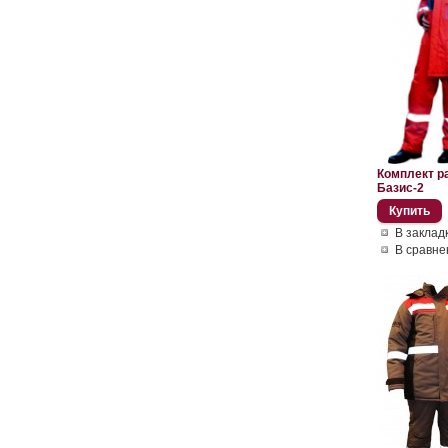
Комплект р
Базис-2
В заклад
В сравне