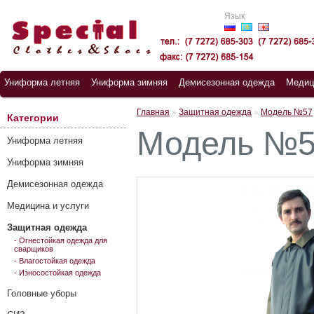
Язык
Униформа летняя
Униформа зимняя
Демисезонная одежда
Медиц
Главная
»
Защитная одежда
»
Модель №57
Категории
Модель №
Униформа летняя
Униформа зимняя
Демисезонная одежда
Медицина и услуги
Защитная одежда
- Огнестойкая одежда для
сварщиков
- Влагостойкая одежда
- Износостойкая одежда
Головные уборы