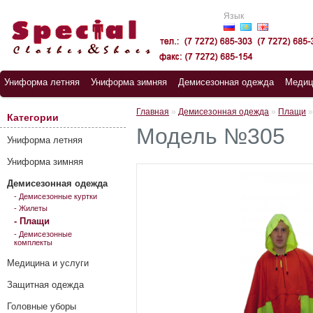
Язык
Униформа летняя
Униформа зимняя
Демисезонная одежда
Медиц
Главная
»
Демисезонная одежда
»
Плащи
Категории
Модель №305
Униформа летняя
Униформа зимняя
Демисезонная одежда
- Демисезонные куртки
- Жилеты
- Плащи
- Демисезонные
комплекты
Медицина и услуги
Защитная одежда
Головные уборы