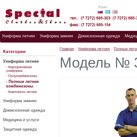
Язык
Униформа летняя
Униформа зимняя
Демисезонная одежда
Медиц
Главная
»
Униформа летняя
»
Полные летн
Категории
Модель № 
Униформа летняя
- Корпоративная
униформа
- Полукомбинезоны
- Полные летние
комбинезоны
- Комплекты летние
Униформа зимняя
Демисезонная одежда
Медицина и услуги
Защитная одежда